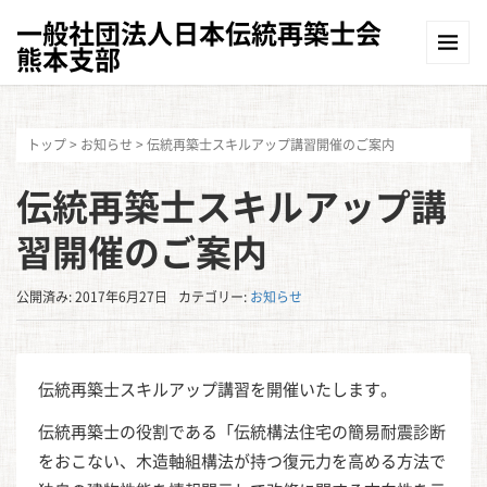
一般社団法人日本伝統再築士会
熊本支部
トップ
>
お知らせ
>
伝統再築士スキルアップ講習開催のご案内
伝統再築士スキルアップ講
習開催のご案内
公開済み: 2017年6月27日
カテゴリー:
お知らせ
伝統再築士スキルアップ講習を開催いたします。
伝統再築士の役割である「伝統構法住宅の簡易耐震診断
をおこない、木造軸組構法が持つ復元力を高める方法で